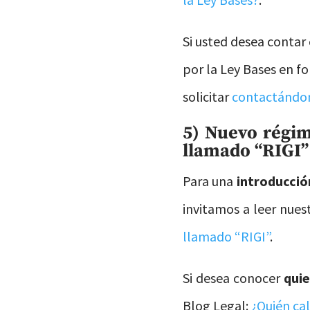
Si usted desea contar
por la Ley Bases en f
solicitar
contactándo
5) Nuevo régim
llamado “RIGI”
Para una
introducció
invitamos a leer nues
llamado “RIGI”
.
Si desea conocer
quie
Blog Legal:
¿Quién cal