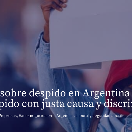
sobre despido en Argentina 
pido con justa causa y discr
Empresas
,
Hacer negocios en la Argentina
,
Laboral y seguridad social