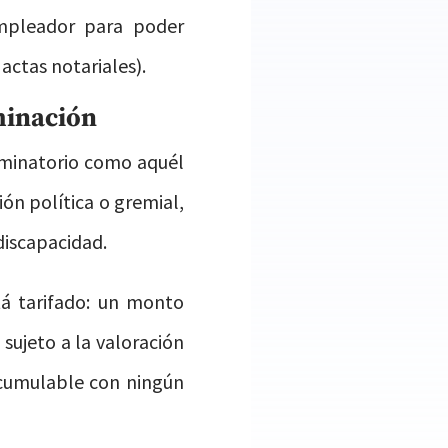
mpleador para poder
actas notariales).
iminación
riminatorio como aquél
ión política o gremial,
discapacidad.
tá tarifado: un monto
sujeto a la valoración
 acumulable con ningún