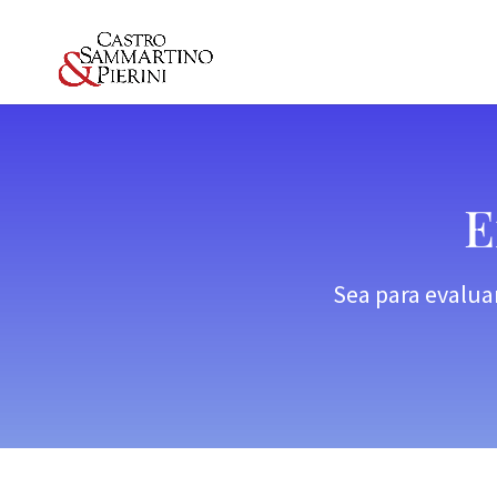
E
Sea para evalua