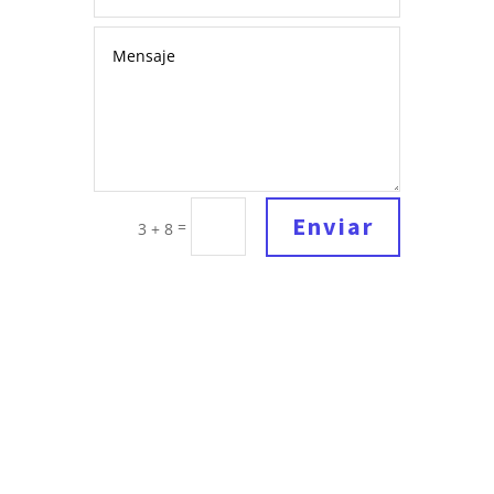
Enviar
=
3 + 8